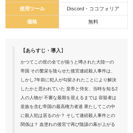
使用ツール
Discord・ココフォリア
価格
無料
【あらすじ・導入
】
かつてこの世の全てが揃うと噂された大陸一の
帝国 その繁栄を陰らせた後宮連続殺人事件は、
しかし7年前に犯人が勾留されたことにより解決
したかと思われていた 皇帝と侍女、当時を知る2
人の人物が 不審な最期を迎えるまでは 容疑者は
皇族を含む帝国の最高権力者達 果たしてこの中
に殺人犯は居るのか？ そして連続殺人事件との
関係は？ 血塗れの後宮で再び陰謀の幕が上がる