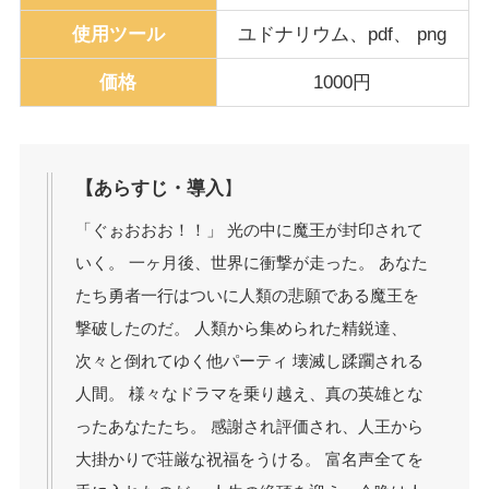
使用ツール
ユドナリウム、pdf、 png
価格
1000円
【あらすじ・導入
】
「ぐぉおおお！！」 光の中に魔王が封印されて
いく。 一ヶ月後、世界に衝撃が走った。 あなた
たち勇者一行はついに人類の悲願である魔王を
撃破したのだ。 人類から集められた精鋭達、
次々と倒れてゆく他パーティ 壊滅し蹂躙される
人間。 様々なドラマを乗り越え、真の英雄とな
ったあなたたち。 感謝され評価され、人王から
大掛かりで荘厳な祝福をうける。 富名声全てを