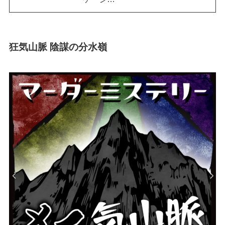
狂気山脈 陰謀の分水嶺