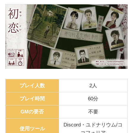
プレイ人数
2人
プレイ時間
60分
GMの要否
不要
Discord・ユドナリウム/コ
使用ツール
コフォリア