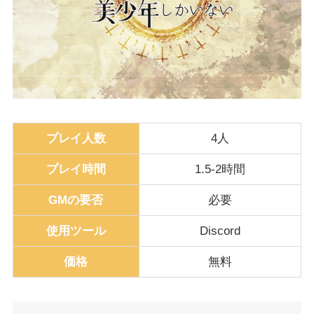
プレイ人数
4人
プレイ時間
1.5-2時間
GMの要否
必要
使用ツール
Discord
価格
無料