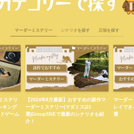
マーダーミステリー
シナリオ
を探す
店舗
を探す
ーミステリー
マーダーミステリー
ーミステリ
【2024年8月最新】おすすめの新作マ
マーダー
ンキング
ーダーミステリー(マダミス)21
レイでき
ードゲーム
選|GroupSNEで最新のシナリオも紹
選
介！