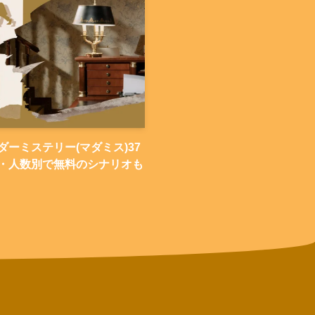
ーミステリー(マダミス)37
・人数別で無料のシナリオも